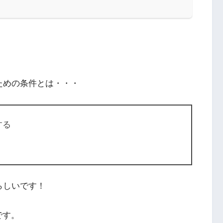
ための条件とは・・・
する
らしいです！
です。