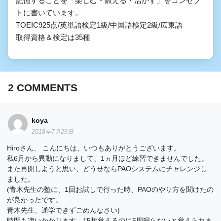
記憶することを「楽しむ・鍛える・活かす」をコンセプ
トに書いています。

TOEIC925点/英単語検定1級/中国語検定2級/広東語

取得資格＆検定は35種
2
COMMENTS
koya
2018年7月29日
Hiroさん、 こんにちは、いつもありがとうございます。
私6月から異動になりまして、1ヵ月ほど練習できませんでした。
また再開しようと思い、どうせならPAOシステムにチャレンジし
ました。
(青木先生の塾に、1回お試しで行った時、PAOのやり方を聞けたの
が良かったです。
青木先生、通学できずごめんなさい)
時間も凄いかかります、15枚覚えるのに5周廻らないと覚えられま