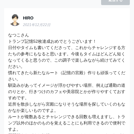
返信する
HIRO
2021年12月22日
なつこさん
トランプ記憶52枚達成おめでとうございます！
日付やタイムも書いてくださって、これからチャレンジする方
たちの参考にもなると思います。今後もタイムはどんどん短く
なってくると思うので、この調子で楽しみながら続けてみてく
ださい。
慣れてきたら新たなルート（記憶の宮殿）作りも頑張ってくだ
さい。
馴染みがあってイメージが浮かびやすい場所、例えば通勤の道
のりとか、行きつけのカフェや美容院とかが作りやすくておす
すめです。
近所を散歩しながら宮殿になりそうな場所を探していくのもな
かなか楽しいものですよ。
ルートが複数あるとチャレンジできる回数も増えますし、トラ
ンプ以外のほかのものを覚えることにも利用できるので便利で
すよ。