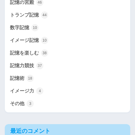
記憶の宮殿
46
トランプ記憶
44
数字記憶
10
イメージ記憶
10
記憶を楽しむ
38
記憶力競技
37
記憶術
18
イメージ力
4
その他
3
最近のコメント