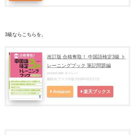
3級ならこちらを。
改訂版 合格奪取！ 中国語検定3級 ト
レーニングブック 筆記問題編
posted with
ヨメレバ
戴暁旬 アスク出版 2016年02月17日
Amazon
楽天ブックス