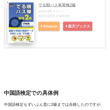
でる順パス単英検2級
posted with
ヨメレバ
旺文社 旺文社 2012年03月
Amazon
楽天ブックス
中国語検定での具体例
中国語検定もずいぶん昔に2級までは合格したのですが、