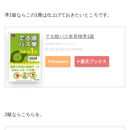
準1級ならこの1冊は仕上げておきたいところです。
でる順パス単英検準1級
posted with
ヨメレバ
旺文社 旺文社 2012年03月
Amazon
楽天ブックス
2級ならこちらを。