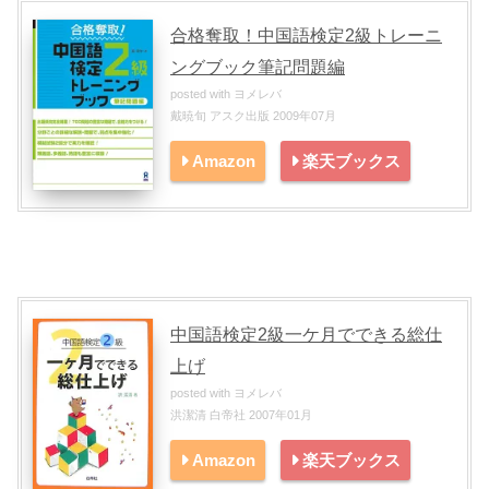
合格奪取！中国語検定2級トレーニ
ングブック筆記問題編
posted with
ヨメレバ
戴暁旬 アスク出版 2009年07月
Amazon
楽天ブックス
中国語検定2級一ケ月でできる総仕
上げ
posted with
ヨメレバ
洪潔清 白帝社 2007年01月
Amazon
楽天ブックス